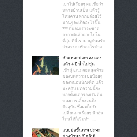
เบาไปเรื่อยๆ ผมเชื่อว่า
หลายบ้านเป็น แล้วรู้
ไหมครับ หากปล่อยไว้
นานๆจะเกิดอะไรขึ้น
??? ปั๊มลมเราจะขาด
อากาศแล้วตายไปใน
ที่สุด ทีนี้เรามาดูกันครับ
ว่าควรจะทำอะไรบ้าง …
ชำแหละบ่อกรอง ลอง
แล้ว 4 ปี น้ำไม่ขุ่น
เข้าสู่ EP.3 ตอนสุดท้าย
ของบทความ บ่อน้อยๆ
ของหนอนบัณฑิต แล้ว
นะครับ บทความนี้จะ
บอกตั้งแต่กรองเริ่มต้น
ของการเลี้ยงจนถึง
ปัจจุบัน ซึ่งผมก็ปรับ
เปลี่ยนมาเรื่อยๆ นึกอัน
ไหนได้ก็เริ่มทำ …
แบบบ่อขั้นเทพ ปะทะ
ช่างบ้านๆ (มีคลิป)