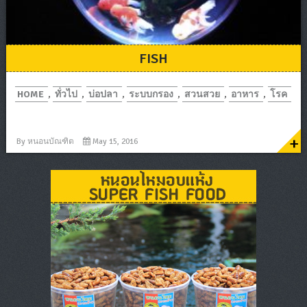
FISH
HOME
,
ทั่วไป
,
บ่อปลา
,
ระบบกรอง
,
สวนสวย
,
อาหาร
,
โรค
+
By
หนอนบัณฑิต
May 15, 2016