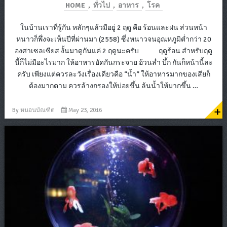
HOME
,
ทั่วไป
,
อาหาร
,
โรค
ในบ้านเราที่รู้กัน หลักๆแล้วมีอยู่ 2 ฤดู คือ ร้อนและฝน ส่วนหน้า
หนาวก็พึ่งจะเห็นปีที่ผ่านมา (2558) ซึ่งหนาวจนอุณหภูมิต่ำกว่า 20
องศาเซลเซียส งั้นมาดูกันแค่ 2 ฤดูนะครับ ฤดูร้อน สำหรับฤดู
นี้ก็ไม่มีอะไรมาก ให้อาหารอัดกันกระจาย อ้วนล่ำ บึ้ก กันก็หน้านี้ละ
ครับ เพียงแต่ควรละวังเรื่องเดียวคือ “น้ำ” ให้อาหารมากของเสียก็
ต้องมากตาม ควรล้างกรองให้บ่อยขึ้น ล้นน้ำให้มากขึ้น …
+
By
หนอนบัณฑิต
May 23, 2016