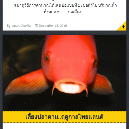
!!! มาดูวิธีการคำนวณได้เลย บ่อแบบที่ 1 : บ่อทั่วไป ปริมาณน้ำ
ทั้งหมด = บ่อเลี้ยง …
+
By
หนอนบัณฑิต
December 15, 2016
เลี้ยงปลาตาม..ฤดูกาลไทยแลนด์