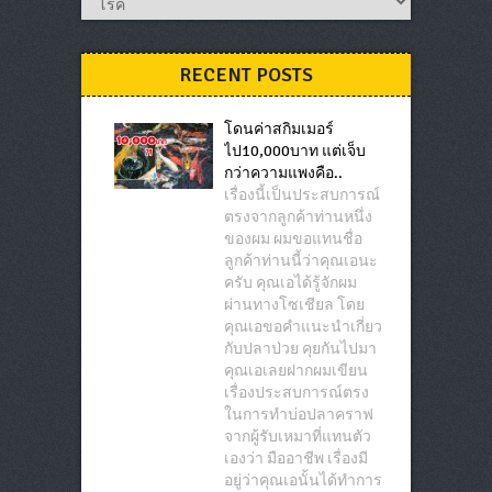
RECENT POSTS
โดนค่าสกิมเมอร์
ไป10,000บาท แต่เจ็บ
กว่าความแพงคือ..
เรื่องนี้เป็นประสบการณ์
ตรงจากลูกค้าท่านหนึ่ง
ของผม ผมขอแทนชื่อ
ลูกค้าท่านนี้ว่าคุณเอนะ
ครับ คุณเอได้รู้จักผม
ผ่านทางโซเชียล โดย
คุณเอขอคำแนะนำเกี่ยว
กับปลาป่วย คุยกันไปมา
คุณเอเลยฝากผมเขียน
เรื่องประสบการณ์ตรง
ในการทำบ่อปลาคราฟ
จากผู้รับเหมาที่แทนตัว
เองว่า มืออาชีพ เรื่องมี
อยู่ว่าคุณเอนั้นได้ทำการ