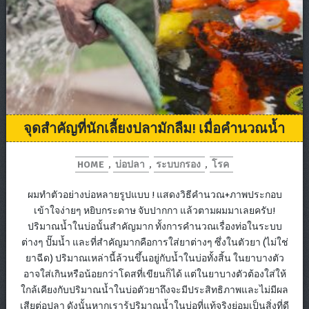
จุดสำคัญที่นักเลี้ยงปลามักลืม! เมื่อคำนวณน้ำ
HOME
,
บ่อปลา
,
ระบบกรอง
,
โรค
ผมทำตัวอย่างบ่อหลายรูปแบบ ! แสดงวิธีคำนวณ+ภาพประกอบ
เข้าใจง่ายๆ หยิบกระดาษ จับปากกา แล้วตามผมมาเลยครับ!
ปริมาณน้ำในบ่อนั้นสำคัญมาก ทั้งการคำนวณเรื่องท่อในระบบ
ต่างๆ ปั๊มน้ำ และที่สำคัญมากคือการใส่ยาต่างๆ ซึ่งในตัวยา (ไม่ใช่
ยาฉีด) ปริมาณเหล่านี้ล้วนขึ้นอยู่กับน้ำในบ่อทั้งสิ้น ในยาบางตัว
อาจใส่เกินหรือน้อยกว่าโดสที่เขียนก็ได้ แต่ในยาบางตัวต้องใส่ให้
ใกล้เคียงกับปริมาณน้ำในบ่อตัวยาถึงจะมีประสิทธิภาพและไม่มีผล
เสียต่อปลา ดังนั้นหากเรารู้ปริมาณน้ำในบ่อที่แท้จริงย่อมเป็นสิ่งที่ดี