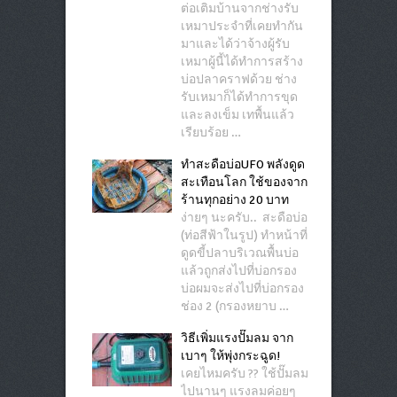
ต่อเติมบ้านจากช่างรับ
เหมาประจำที่เคยทำกัน
มาและได้ว่าจ้างผู้รับ
เหมาผู้นี้ได้ทำการสร้าง
บ่อปลาคราฟด้วย ช่าง
รับเหมาก็ได้ทำการขุด
และลงเข็ม เทพื้นแล้ว
เรียบร้อย …
ทำสะดือบ่อUFO พลังดูด
สะเทือนโลก ใช้ของจาก
ร้านทุกอย่าง 20 บาท
ง่ายๆ นะครับ.. สะดือบ่อ
(ท่อสีฟ้าในรูป) ทำหน้าที่
ดูดขี้ปลาบริเวณพื้นบ่อ
แล้วถูกส่งไปที่บ่อกรอง
บ่อผมจะส่งไปที่บ่อกรอง
ช่อง 2 (กรองหยาบ …
วิธีเพิ่มแรงปั๊มลม จาก
เบาๆ ให้พุ่งกระฉูด!
เคยไหมครับ ?? ใช้ปั๊มลม
ไปนานๆ แรงลมค่อยๆ